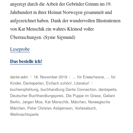
angeregt durch die Arbeit der Gebrüder Grimm im 19.
Jahrhundert in ihrer Heimat Norwegen gesammelt und
aufgezeichnet haben. Dank der wundervollen Illustrationen
von Kat Menschik ein wahres Kleinod voller
Überraschungen.
(Syme Sigmund)
Leseprobe
Das bestelle ich!
Autor
dante-adm
Veröffentlicht
18. November 2019
Kategorien
... für Erwachsene
,
... für
Kinder
,
Danteperlen
am
,
Einfach schön!
,
Literatur!
Schlagwörter
buchempfehlung
,
buchhandlung Dante Connection
,
danteperle
,
Deutscher Buchhandlungspreis
,
Die Puppe im Grase
,
Galiani
Berlin
,
Jørgen Moe
,
Kat Menschik
,
Märchen
,
Norwegische
Märchen
,
Peter Christen Asbjørnsen
,
Vorlesebuch
,
Weihnachtsperle