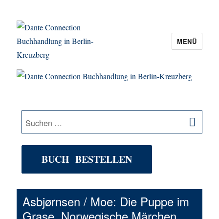
MENÜ
Dante Connection Buchhandlung in
Berlin-Kreuzberg
SU
Suche
nach:
BUCH BESTELLEN
Asbjørnsen / Moe: Die Puppe im
Grase. Norwegische Märchen