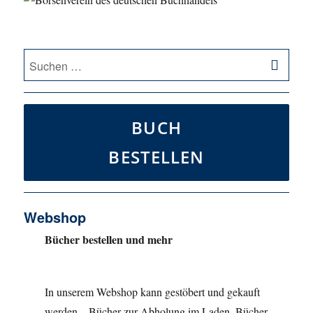
SU
Suche
nach:
BUCH
BESTELLEN
Webshop
Bücher bestellen und mehr
In unserem Webshop kann gestöbert und gekauft
werden – Bücher zur Abholung im Laden, Bücher