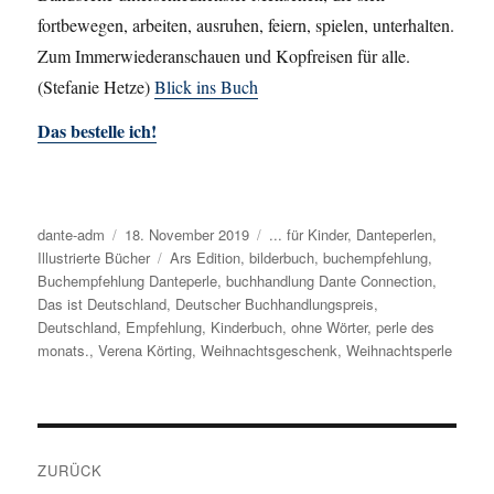
fortbewegen, arbeiten, ausruhen, feiern, spielen, unterhalten.
Zum Immerwiederanschauen und Kopfreisen für alle.
(Stefanie Hetze)
Blick ins Buch
Das bestelle ich!
Autor
dante-adm
Veröffentlicht
18. November 2019
Kategorien
... für Kinder
,
Danteperlen
,
Illustrierte Bücher
am
Schlagwörter
Ars Edition
,
bilderbuch
,
buchempfehlung
,
Buchempfehlung Danteperle
,
buchhandlung Dante Connection
,
Das ist Deutschland
,
Deutscher Buchhandlungspreis
,
Deutschland
,
Empfehlung
,
Kinderbuch
,
ohne Wörter
,
perle des
monats.
,
Verena Körting
,
Weihnachtsgeschenk
,
Weihnachtsperle
Beitragsnavigation
ZURÜCK