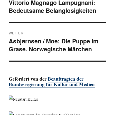
Vittorio Magnago Lampugnani:
Vorheriger
Bedeutsame Belanglosigkeiten
Beitrag:
WEITER
Asbjørnsen / Moe: Die Puppe im
Nächster
Grase. Norwegische Märchen
Beitrag:
Gefördert von der
Beauftragten der
Bundesregierung für Kultur und Medien