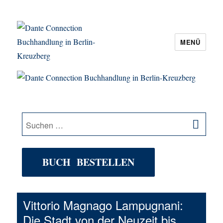
MENÜ
Dante Connection Buchhandlung in
Berlin-Kreuzberg
SU
Suche
nach:
BUCH BESTELLEN
Vittorio Magnago Lampugnani:
Die Stadt von der Neuzeit bis