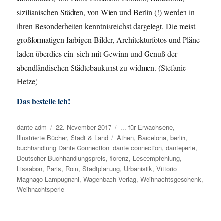
sizilianischen Städten, von Wien und Berlin (!) werden in
ihren Besonderheiten kenntnisreichst dargelegt. Die meist
großformatigen farbigen Bilder, Architekturfotos und Pläne
laden überdies ein, sich mit Gewinn und Genuß der
abendländischen Städtebaukunst zu widmen. (Stefanie
Hetze)
Das bestelle ich!
Autor
dante-adm
Veröffentlicht
22. November 2017
Kategorien
... für Erwachsene
,
Illustrierte Bücher
am
,
Stadt & Land
Schlagwörter
Athen
,
Barcelona
,
berlin
,
buchhandlung Dante Connection
,
dante connection
,
danteperle
,
Deutscher Buchhandlungspreis
,
florenz
,
Leseempfehlung
,
Lissabon
,
Paris
,
Rom
,
Stadtplanung
,
Urbanistik
,
Vittorio
Magnago Lampugnani
,
Wagenbach Verlag
,
Weihnachtsgeschenk
,
Weihnachtsperle