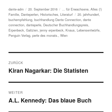
Autor
dante-adm
Veröffentlicht
20. September 2016
Kategorien
... für Erwachsene
,
Alles (!)
Familie
,
Danteperlen
am
,
Historisches
,
Literatur!
Schlagwörter
20. jahrhundert
,
buchempfehlung
,
buchhandlung Dante Connection
,
dante
connection
,
danteperle
,
Deutscher Buchhandlungspreis
,
Erpenbeck
,
Galizien
,
jenny erpenbeck
,
Knaus
,
Lebensentwürfe
,
Penguin Verlag
,
perle des monats.
,
Wien
Beitragsnavigation
ZURÜCK
Kiran Nagarkar: Die Statisten
Vorheriger
Beitrag:
WEITER
A.L. Kennedy: Das blaue Buch
Nächster
Beitrag: