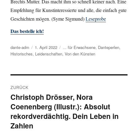
Brechts Mutter. Das macht ihm so schnell keiner nach. Eine
Empfehlung für Kunstinteressierte und alle, die einfach gute
Geschichten mögen. (Syme Sigmund)
Leseprobe
Das bestelle ich!
Autor
dante-adm
Veröffentlicht
1. April 2022
Kategorien
... für Erwachsene
,
Danteperlen
,
Historisches
,
am
Leidenschaften
,
Von den Künsten
Beitragsnavigation
ZURÜCK
Christoph Drösser, Nora
Vorheriger
Coenenberg (Illustr.): Absolut
Beitrag:
rekordverdächtig. Dein Leben in
Zahlen