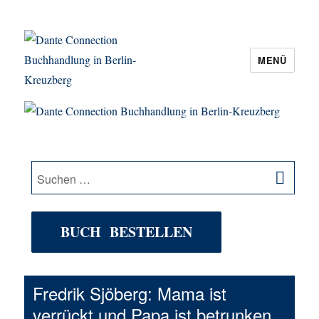
MENÜ
Dante Connection Buchhandlung in
Berlin-Kreuzberg
SU
Suche
nach:
BUCH BESTELLEN
Fredrik Sjöberg: Mama ist
verrückt und Papa ist betrunken