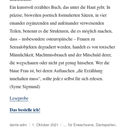
Ein kunstvoll erzähltes Buch, das unter die Haut geht. In
präzise, bisweilen poetisch formulierten Sätzen, in vier
einander ergänzenden und aufeinander verweisenden
Teilen, benennt es die Strukturen, die es möglich machen,
dass – insbesondere osteuropäische – Frauen zu
Sexualobjekten degradiert werden, handelt es von toxischer
Männlichkeit, Machtmissbrauch und der Mitschuld derer,
die wegschauen oder nicht gut genug hinsehen. Wer die
blaue Frau ist, bei deren Auftauchen „die Erzählung
innehalten muss“, sollte jede:r selbst für sich erlesen.
(Syme Sigmund)
Leseprobe
Das bestelle ich!
Autor
dante-adm
Veröffentlicht
1. Oktober 2021
Kategorien
... für Erwachsene
,
Danteperlen
,