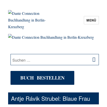
MENÜ
Dante Connection Buchhandlung in
Berlin-Kreuzberg
SU
Suche
nach:
BUCH BESTELLEN
Antje Rávik Strubel: Blaue Frau