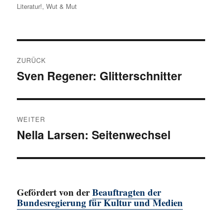
Literatur!
,
Wut & Mut
am
Beitragsnavigation
ZURÜCK
Sven Regener: Glitterschnitter
Vorheriger
Beitrag:
WEITER
Nella Larsen: Seitenwechsel
Nächster
Beitrag:
Gefördert von der
Beauftragten der
Bundesregierung für Kultur und Medien