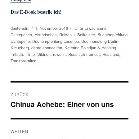
Das E-Book bestelle ich!
Autor
dante-adm
Veröffentlicht
1. November 2016
Kategorien
... für Erwachsene
,
Danteperlen
,
Historisches
am
,
Reisen
Schlagwörter
Baikalsee
,
Buchempfehlung
Danteperle
,
Buchempfehlung Lesetipp
,
Buchhandlung Berlin-
Kreuzberg
,
dante connection
,
Katerina Poladjan & Henning
Fritsch: Hinter Sibirien
,
rowohlt
,
Russisch-Fernost
,
Russland
,
Transbaikalien
Beitragsnavigation
ZURÜCK
Chinua Achebe: Einer von uns
Vorheriger
Beitrag:
WEITER