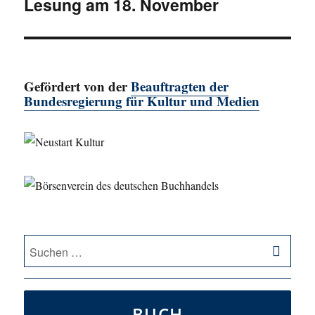
Lesung am 18. November
Nächster
Beitrag:
Gefördert von der
Beauftragten der
Bundesregierung für Kultur und Medien
SU
Suche
nach:
BUCH