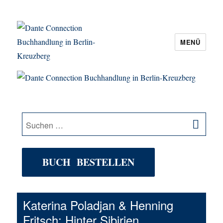
MENÜ
Dante Connection Buchhandlung in
Berlin-Kreuzberg
SU
Suche
nach:
BUCH BESTELLEN
Katerina Poladjan & Henning
Fritsch: Hinter Sibirien