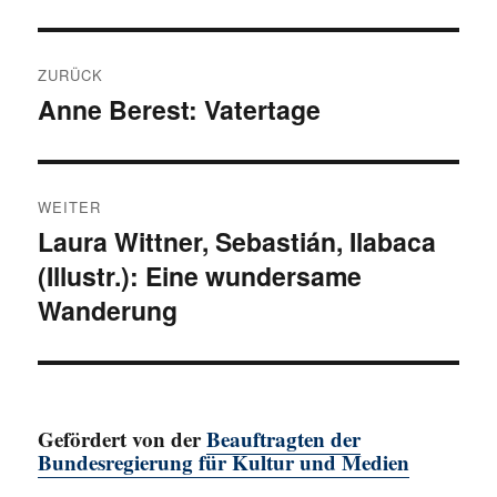
Beitragsnavigation
ZURÜCK
Anne Berest: Vatertage
Vorheriger
Beitrag:
WEITER
Laura Wittner, Sebastián, Ilabaca
Nächster
(Illustr.): Eine wundersame
Beitrag:
Wanderung
Gefördert von der
Beauftragten der
Bundesregierung für Kultur und Medien