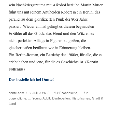
sein Nachkriegstrauma mit Alkohol betäubt. Martin Muser
führt uns mit seinem Antihelden Robert in ein Berlin, das
parallel zu dem glorifizierten Punk der 80er Jahre
passiert. Wieder einmal gelingt es diesem begnadeten
Erzähler all das Glück, das Elend und den Witz eines
nicht perfekten Alltags in Figuren zu gießen, die
gleichermaßen berühren wie in Erinnerung bleiben.
Ein Berlin-Roman, ein Bartleby der 1980er, für alle, die es
erlebt haben und jene, für die es Geschichte ist. (Kerstin
Follenius)
Das bestelle ich bei Dante!
Autor
dante-adm
Veröffentlicht
6. Juli 2026
Kategorien
... für Erwachsene
,
… für
Jugendliche
,
... Young Adult
am
,
Danteperlen
,
Historisches
,
Stadt &
Land