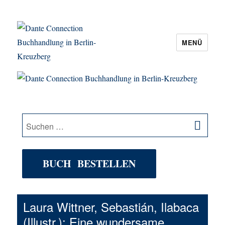
MENÜ
Dante Connection Buchhandlung in
Berlin-Kreuzberg
SU
Suche
nach:
BUCH BESTELLEN
Laura Wittner, Sebastián, Ilabaca
(Illustr.): Eine wundersame