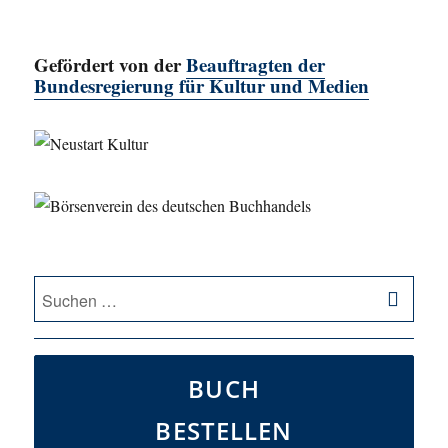
Gefördert von der
Beauftragten der
Bundesregierung für Kultur und Medien
SU
Suche
nach:
BUCH
BESTELLEN