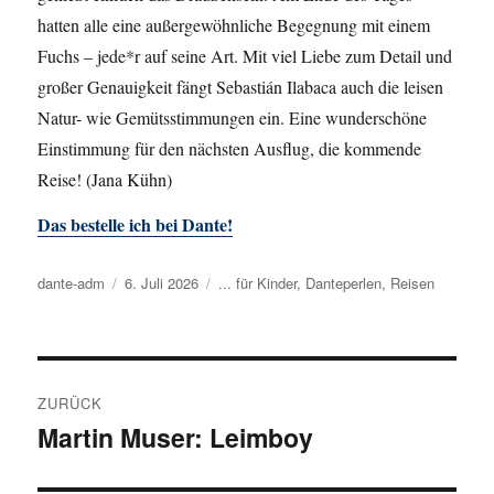
hatten alle eine außergewöhnliche Begegnung mit einem
Fuchs – jede*r auf seine Art. Mit viel Liebe zum Detail und
großer Genauigkeit fängt Sebastián Ilabaca auch die leisen
Natur- wie Gemütsstimmungen ein. Eine wunderschöne
Einstimmung für den nächsten Ausflug, die kommende
Reise! (Jana Kühn)
Das bestelle ich bei Dante!
Autor
dante-adm
Veröffentlicht
6. Juli 2026
Kategorien
... für Kinder
,
Danteperlen
,
Reisen
am
Beitragsnavigation
ZURÜCK
Martin Muser: Leimboy
Vorheriger
Beitrag: