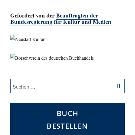
Gefördert von der
Beauftragten der
Bundesregierung für Kultur und Medien
SU
Suche
nach:
BUCH
BESTELLEN