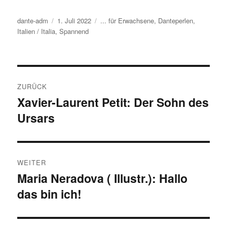
Autor
dante-adm
Veröffentlicht
1. Juli 2022
Kategorien
... für Erwachsene
,
Danteperlen
,
Italien / Italia
,
am
Spannend
Beitragsnavigation
ZURÜCK
Xavier-Laurent Petit: Der Sohn des
Vorheriger
Ursars
Beitrag:
WEITER
Maria Neradova ( Illustr.): Hallo
Nächster
das bin ich!
Beitrag: