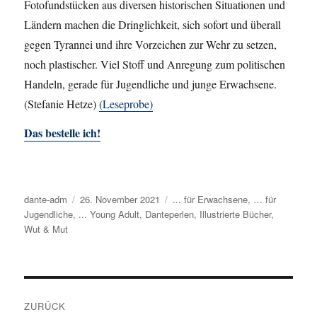
Fotofundstücken aus diversen historischen Situationen und
Ländern machen die Dringlichkeit, sich sofort und überall
gegen Tyrannei und ihre Vorzeichen zur Wehr zu setzen,
noch plastischer. Viel Stoff und Anregung zum politischen
Handeln, gerade für Jugendliche und junge Erwachsene.
(Stefanie Hetze)
(Leseprobe)
Das bestelle ich!
Autor
dante-adm
Veröffentlicht
26. November 2021
Kategorien
... für Erwachsene
,
… für
Jugendliche
,
... Young Adult
am
,
Danteperlen
,
Illustrierte Bücher
,
Wut & Mut
Beitragsnavigation
ZURÜCK