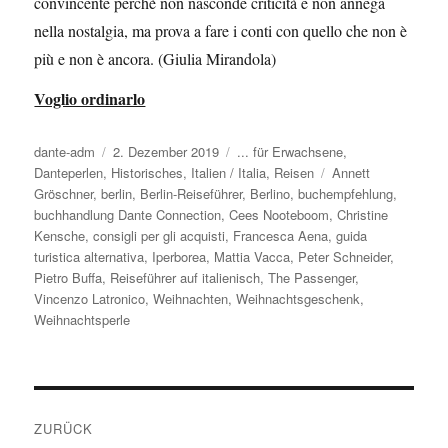
convincente perchè non nasconde criticità e non annega
nella nostalgia, ma prova a fare i conti con quello che non è
più e non è ancora. (Giulia Mirandola)
Voglio ordinarlo
Autor
dante-adm
Veröffentlicht
2. Dezember 2019
Kategorien
... für Erwachsene
,
Danteperlen
,
Historisches
am
,
Italien / Italia
,
Reisen
Schlagwörter
Annett
Gröschner
,
berlin
,
Berlin-Reiseführer
,
Berlino
,
buchempfehlung
,
buchhandlung Dante Connection
,
Cees Nooteboom
,
Christine
Kensche
,
consigli per gli acquisti
,
Francesca Aena
,
guida
turistica alternativa
,
Iperborea
,
Mattia Vacca
,
Peter Schneider
,
Pietro Buffa
,
Reiseführer auf italienisch
,
The Passenger
,
Vincenzo Latronico
,
Weihnachten
,
Weihnachtsgeschenk
,
Weihnachtsperle
Beitragsnavigation
ZURÜCK