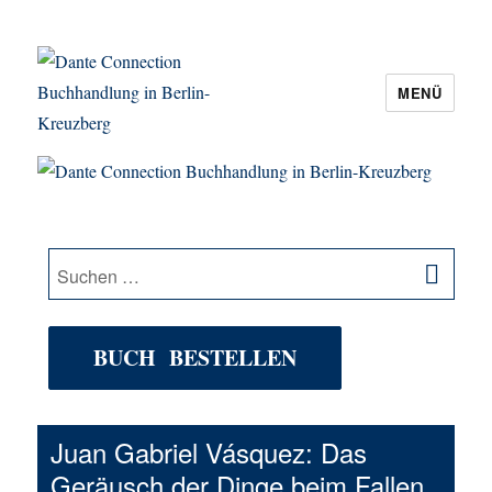
MENÜ
Dante Connection Buchhandlung in
Berlin-Kreuzberg
SU
Suche
nach:
BUCH BESTELLEN
Juan Gabriel Vásquez: Das
Geräusch der Dinge beim Fallen