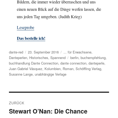
Bildern, die immer wieder überraschen und uns
einen neuen Blick auf die Dinge werfen lassen, die
uns jeden Tag umgeben. (Judith Krieg)
Leseprobe
Das bestelle ich!
Autor
dante-red
Veröffentlicht
23. September 2016
Kategorien
... für Erwachsene
,
Danteperlen
,
am
Historisches
,
Spannend
Schlagwörter
berlin
,
buchempfehlung
,
buchhandlung Dante Connection
,
dante connection
,
danteperle
,
Juan Gabriel Vásquez
,
Kolumbien
,
Roman
,
Schöffling Verlag
,
Susanne Lange
,
unabhängige Verlage
Beitragsnavigation
ZURÜCK
Stewart O’Nan: Die Chance
Vorheriger