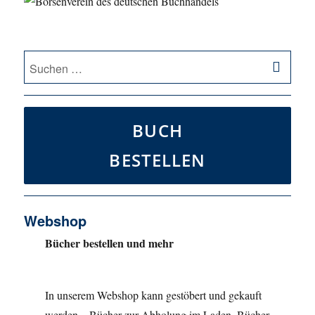
SU
Suche
nach:
BUCH
BESTELLEN
Webshop
Bücher bestellen und mehr
In unserem Webshop kann gestöbert und gekauft
werden – Bücher zur Abholung im Laden, Bücher