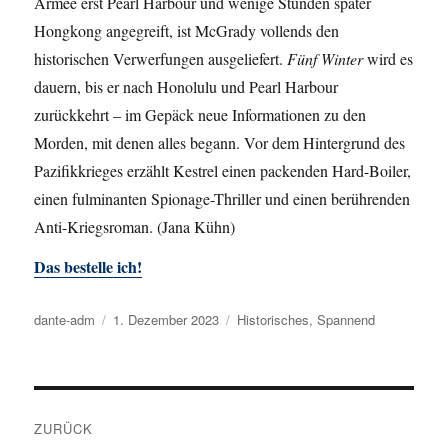
Armee erst Pearl Harbour und wenige Stunden später
Hongkong angegreift, ist McGrady vollends den
historischen Verwerfungen ausgeliefert.
Fünf Winter
wird es
dauern, bis er nach Honolulu und Pearl Harbour
zurückkehrt – im Gepäck neue Informationen zu den
Morden, mit denen alles begann. Vor dem Hintergrund des
Pazifikkrieges erzählt Kestrel einen packenden Hard-Boiler,
einen fulminanten Spionage-Thriller und einen berührenden
Anti-Kriegsroman. (Jana Kühn)
Das bestelle ich!
Autor
dante-adm
Veröffentlicht
1. Dezember 2023
Kategorien
Historisches
,
Spannend
am
Beitragsnavigation
ZURÜCK