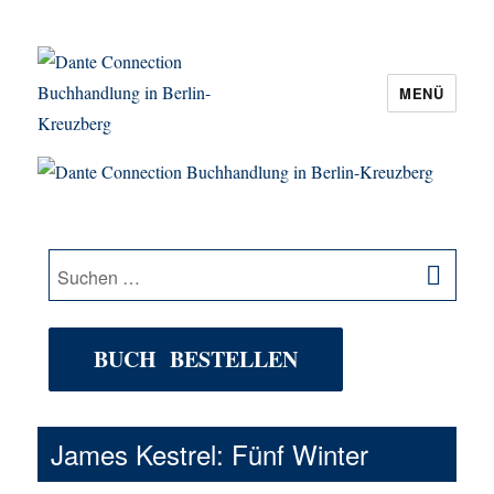
MENÜ
Dante Connection Buchhandlung in
Berlin-Kreuzberg
SU
Suche
nach:
BUCH BESTELLEN
James Kestrel: Fünf Winter