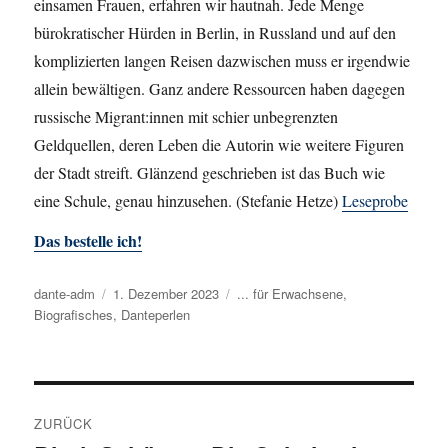
einsamen Frauen, erfahren wir hautnah. Jede Menge
bürokratischer Hürden in Berlin, in Russland und auf den
komplizierten langen Reisen dazwischen muss er irgendwie
allein bewältigen. Ganz andere Ressourcen haben dagegen
russische Migrant:innen mit schier unbegrenzten
Geldquellen, deren Leben die Autorin wie weitere Figuren
der Stadt streift. Glänzend geschrieben ist das Buch wie
eine Schule, genau hinzusehen. (Stefanie Hetze)
Leseprobe
Das bestelle ich!
Autor
dante-adm
Veröffentlicht
1. Dezember 2023
Kategorien
... für Erwachsene
,
Biografisches
am
,
Danteperlen
Beitragsnavigation
ZURÜCK