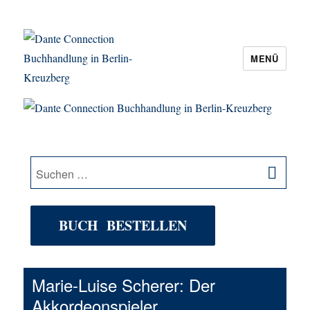
MENÜ
Dante Connection Buchhandlung in
Berlin-Kreuzberg
SU
Suche
nach:
BUCH BESTELLEN
Marie-Luise Scherer: Der
Akkordeonspieler