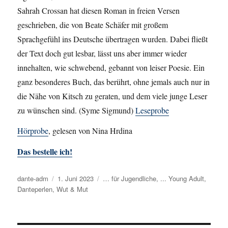
Sahrah Crossan hat diesen Roman in freien Versen
geschrieben, die von Beate Schäfer mit großem
Sprachgefühl ins Deutsche übertragen wurden. Dabei fließt
der Text doch gut lesbar, lässt uns aber immer wieder
innehalten, wie schwebend, gebannt von leiser Poesie. Ein
ganz besonderes Buch, das berührt, ohne jemals auch nur in
die Nähe von Kitsch zu geraten, und dem viele junge Leser
zu wünschen sind. (Syme Sigmund)
Leseprobe
Hörprobe
, gelesen von Nina Hrdina
Das bestelle ich!
Autor
dante-adm
Veröffentlicht
1. Juni 2023
Kategorien
… für Jugendliche
,
... Young Adult
,
Danteperlen
,
Wut & Mut
am