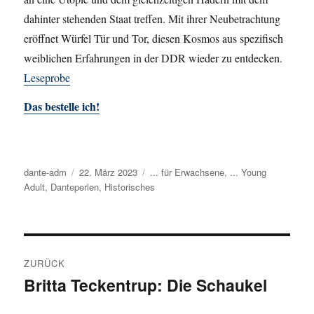
dahinter stehenden Staat treffen. Mit ihrer Neubetrachtung
eröffnet Würfel Tür und Tor, diesen Kosmos aus spezifisch
weiblichen Erfahrungen in der DDR wieder zu entdecken.
Leseprobe
Das bestelle ich!
Autor
dante-adm
Veröffentlicht
22. März 2023
Kategorien
... für Erwachsene
,
... Young
Adult
,
Danteperlen
am
,
Historisches
Beitragsnavigation
ZURÜCK
Britta Teckentrup: Die Schaukel
Vorheriger
Beitrag: