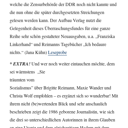
welche die Zensurbehörde der DDR noch nicht kannte und
die nun ohne die später durchgesetzten Streichungen
gelesen werden kann. Der Aufbau Verlag nutzt die
Gelegenheit dieses Überraschungsfundes für eine ganze
Reihe sehr schön gestalteter Neuausgaben, u.a. „Franziska
Linkerhand“ und Reimanns Tagebücher „Ich bedaure
nichts.“ (Jana Kühn)
Leseprobe
* EXTRA!
Und wer noch weiter eintauchen möchte, dem
sei wärmstens „Sie
träumten vom
Sozialismus” über Brigitte Reimann, Maxie Wander und
Christa Wolf empfohlen – es ergänzt sich so wunderbar! Mit
ihrem nicht (be)wertenden Blick und sehr anschaulich
beschrieben zeigt die 1986 geborene Journalistin, wie sich
die drei so unterschiedlichen Autorinnen in ihrem Glauben
an eine Utopie und dem gleichzeitigen Hadern mit dem