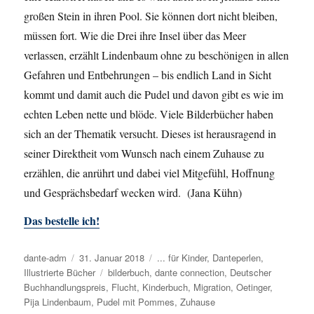
großen Stein in ihren Pool. Sie können dort nicht bleiben,
müssen fort. Wie die Drei ihre Insel über das Meer
verlassen, erzählt Lindenbaum ohne zu beschönigen in allen
Gefahren und Entbehrungen – bis endlich Land in Sicht
kommt und damit auch die Pudel und davon gibt es wie im
echten Leben nette und blöde. Viele Bilderbücher haben
sich an der Thematik versucht. Dieses ist herausragend in
seiner Direktheit vom Wunsch nach einem Zuhause zu
erzählen, die anrührt und dabei viel Mitgefühl, Hoffnung
und Gesprächsbedarf wecken wird. (Jana Kühn)
Das bestelle ich!
Autor
dante-adm
Veröffentlicht
31. Januar 2018
Kategorien
... für Kinder
,
Danteperlen
,
Illustrierte Bücher
am
Schlagwörter
bilderbuch
,
dante connection
,
Deutscher
Buchhandlungspreis
,
Flucht
,
Kinderbuch
,
Migration
,
Oetinger
,
Pija Lindenbaum
,
Pudel mit Pommes
,
Zuhause