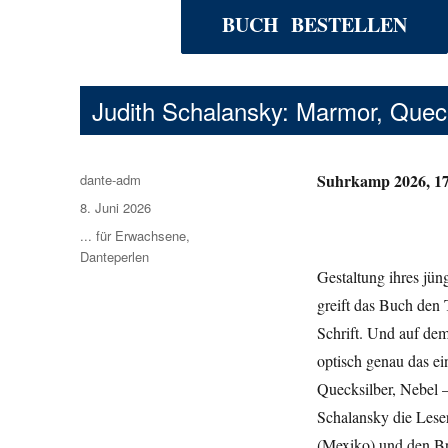
BUCH BESTELLEN
Judith Schalansky: Marmor, Queck
Suhrkamp 2026, 17
Autor
dante-adm
Veröffentlicht
8. Juni 2026
am
Kategorien
... für Erwachsene
,
Danteperlen
Gestaltung ihres jün
greift das Buch den 
Schrift. Und auf dem 
optisch genau das ein
Quecksilber, Nebel –
Schalansky die Leser
(Mexiko) und den Br