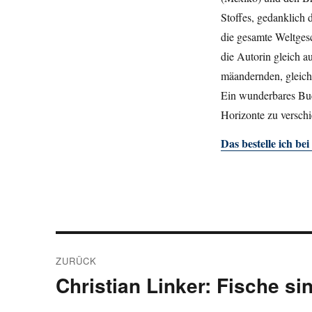
Stoffes, gedanklich d
die gesamte Weltgesc
die Autorin gleich a
mäandernden, gleich
Ein wunderbares Bu
Horizonte zu versch
Das bestelle ich be
Beitragsnavigation
ZURÜCK
Christian Linker: Fische si
Vorheriger
Beitrag: