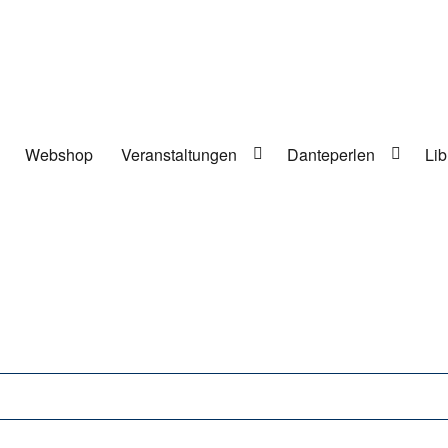
Webshop
Veranstaltungen
Danteperlen
Lib
lung in Berlin-Kreuzberg