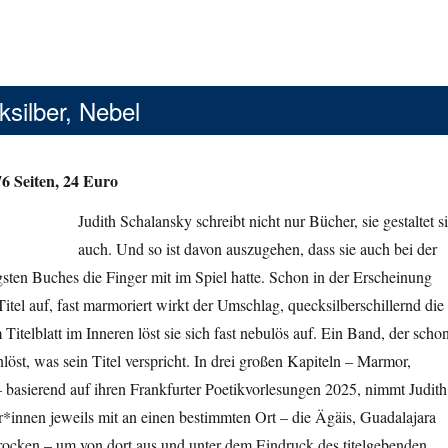
silber, Nebel
6 Seiten, 24 Euro
Judith Schalansky schreibt nicht nur Bücher, sie gestaltet s
auch. Und so ist davon auszugehen, dass sie auch bei der
gsten Buches die Finger mit im Spiel hatte. Schon in der Erscheinung
Titel auf, fast marmoriert wirkt der Umschlag, quecksilberschillernd die
Titelblatt im Inneren löst sie sich fast nebulös auf. Ein Band, der scho
löst, was sein Titel verspricht. In drei großen Kapiteln – Marmor,
 basierend auf ihren Frankfurter Poetikvorlesungen 2025, nimmt Judith
*innen jeweils mit an einen bestimmten Ort – die Ägäis, Guadalajara
ocken – um von dort aus und unter dem Eindruck des titelgebenden