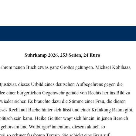
s
Suhrkamp 2026, 253 Seiten, 24 Euro
it ihrem neuen Buch etwas ganz Großes gelungen. Michael Kohlhaas,
justiziar, dieses Urbild eines deutschen Aufbegehrens gegen die
Idee einer bürgerlichen Gegenwehr gerade von Rechts her ins Bild zu
t wieder sicher. Es brauchte dazu die Stimme einer Frau, die diesen
eses Recht auf Rache hinter sich lässt und einer Kränkung Raum gibt,
olitisch sein kann. Heike Geißler wagt sich hinein, in jenen Bereich
ngehorsam und Wutbürger*innentum, diesem aktuell so
eil so schwer fassbaren Terrain. Sie schickt eine Frau auf