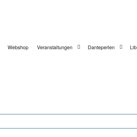
Webshop
Veranstaltungen
Danteperlen
Lib
lung in Berlin-Kreuzberg