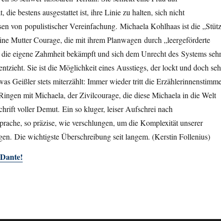
 die bestens ausgestattet ist, ihre Linie zu halten, sich nicht
en von populistischer Vereinfachung. Michaela Kohlhaas ist die „Stüt
ine Mutter Courage, die mit ihrem Planwagen durch „leergeförderte
, die eigene Zahmheit bekämpft und sich dem Unrecht des Systems seh
entzieht. Sie ist die Möglichkeit eines Ausstiegs, der lockt und doch seh
 was Geißler stets miterzählt: Immer wieder tritt die Erzählerinnenstimm
 Ringen mit Michaela, der Zivilcourage, die diese Michaela in die Welt
hrift voller Demut. Ein so kluger, leiser Aufschrei nach
rache, so präzise, wie verschlungen, um die Komplexität unserer
n. Die wichtigste Überschreibung seit langem. (Kerstin Follenius)
i Dante!