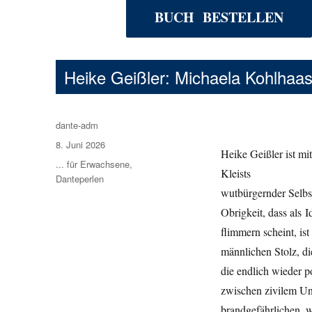
BUCH BESTELLEN
Heike Geißler: Michaela Kohlhaa
Autor
dante-adm
Veröffentlicht
8. Juni 2026
Heike Geißler ist m
am
Kategorien
... für Erwachsene
,
Kleists
Danteperlen
wutbürgernder Selbst
Obrigkeit, dass als 
flimmern scheint, is
männlichen Stolz, di
die endlich wieder p
zwischen zivilem U
brandgefährlichen, w