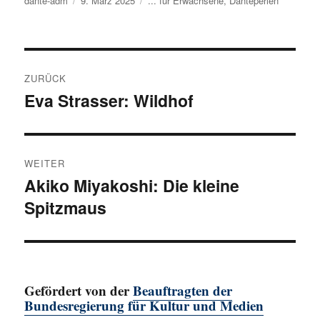
Autor
dante-adm
Veröffentlicht
9. März 2025
Kategorien
... für Erwachsene
,
Danteperlen
am
Beitragsnavigation
ZURÜCK
Eva Strasser: Wildhof
Vorheriger
Beitrag:
WEITER
Akiko Miyakoshi: Die kleine
Nächster
Spitzmaus
Beitrag:
Gefördert von der
Beauftragten der
Bundesregierung für Kultur und Medien