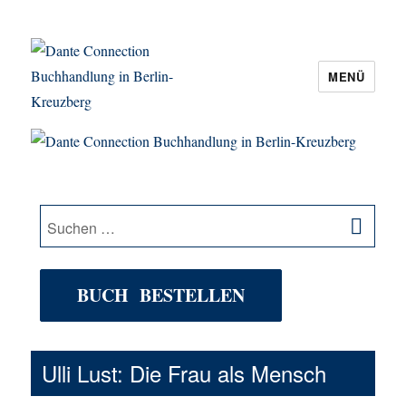
MENÜ
Dante Connection Buchhandlung in
Berlin-Kreuzberg
SU
Suche
nach:
BUCH BESTELLEN
Ulli Lust: Die Frau als Mensch