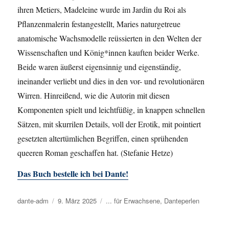
ihren Metiers, Madeleine wurde im Jardin du Roi als
Pflanzenmalerin festangestellt, Maries naturgetreue
anatomische Wachsmodelle reüssierten in den Welten der
Wissenschaften und König*innen kauften beider Werke.
Beide waren äußerst eigensinnig und eigenständig,
ineinander verliebt und dies in den vor- und revolutionären
Wirren. Hinreißend, wie die Autorin mit diesen
Komponenten spielt und leichtfüßig, in knappen schnellen
Sätzen, mit skurrilen Details, voll der Erotik, mit pointiert
gesetzten altertümlichen Begriffen, einen sprühenden
queeren Roman geschaffen hat. (Stefanie Hetze)
Das Buch bestelle ich bei Dante!
Autor
dante-adm
Veröffentlicht
9. März 2025
Kategorien
... für Erwachsene
,
Danteperlen
am