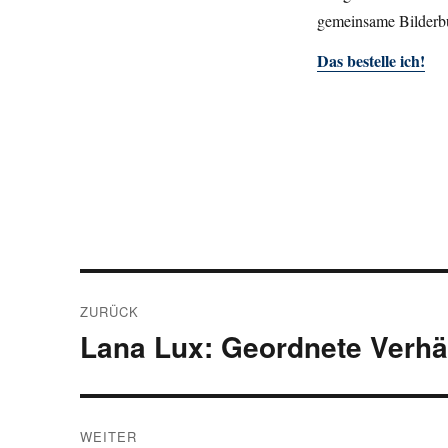
gemeinsame Bilderbu
Das bestelle ich!
Beitragsnavigation
ZURÜCK
Lana Lux: Geordnete Verhä
Vorheriger
Beitrag:
WEITER