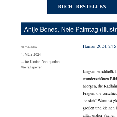
BUCH BESTELLEN
Antje Bones, Nele Palmtag (Illustr
Hanser 2024, 24 S.,
Autor
dante-adm
Veröffentlicht
1. März 2024
am
Kategorien
... für Kinder
,
Danteperlen
,
Vielfaltsperlen
langsam erschließt.
wunderschönen Bilde
Morgen, die Radfahrt
Fragen, die verschi
sie sich? Wann ist g
großen und kleinen F
alltagsnaher Szenen b