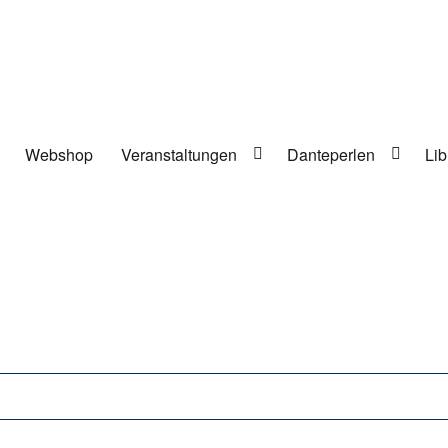
Webshop
Veranstaltungen
Danteperlen
Lib
lung in Berlin-Kreuzberg