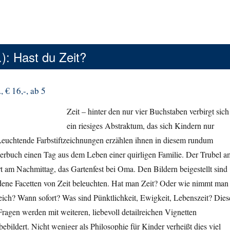
.): Hast du Zeit?
 € 16,-, ab 5
Zeit – hinter den nur vier Buchstaben verbirgt sich
ein riesiges Abstraktum, das sich Kindern nur
 Leuchtende Farbstiftzeichnungen erzählen ihnen in diesem rundum
rbuch einen Tag aus dem Leben einer quirligen Familie. Der Trubel a
 am Nachmittag, das Gartenfest bei Oma. Den Bildern beigestellt sind
edene Facetten von Zeit beleuchten. Hat man Zeit? Oder wie nimmt man
leich? Wann sofort? Was sind Pünktlichkeit, Ewigkeit, Lebenszeit? Dies
ragen werden mit weiteren, liebevoll detailreichen Vignetten
ebildert. Nicht weniger als Philosophie für Kinder verheißt dies viel