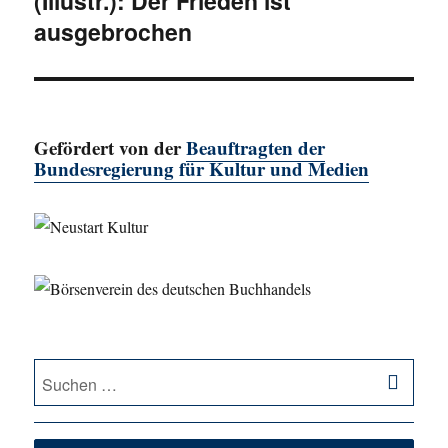
(Illustr.): Der Frieden ist
ausgebrochen
Gefördert von der
Beauftragten der
Bundesregierung für Kultur und Medien
SU
Suche
nach: