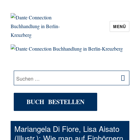
MENÜ
Dante Connection Buchhandlung in
Berlin-Kreuzberg
SU
Suche
nach:
BUCH BESTELLEN
Mariangela Di Fiore, Lisa Aisato
(Illustr.): Wie man auf Einhörnern