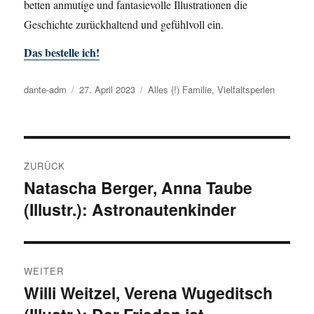
betten anmutige und fantasievolle Illustrationen die
Geschichte zurückhaltend und gefühlvoll ein.
Das bestelle ich!
Autor
dante-adm
Veröffentlicht
27. April 2023
Kategorien
Alles (!) Familie
,
Vielfaltsperlen
am
Beitragsnavigation
ZURÜCK
Natascha Berger, Anna Taube
Vorheriger
(Illustr.): Astronautenkinder
Beitrag:
WEITER
Willi Weitzel, Verena Wugeditsch
Nächster
Beitrag: