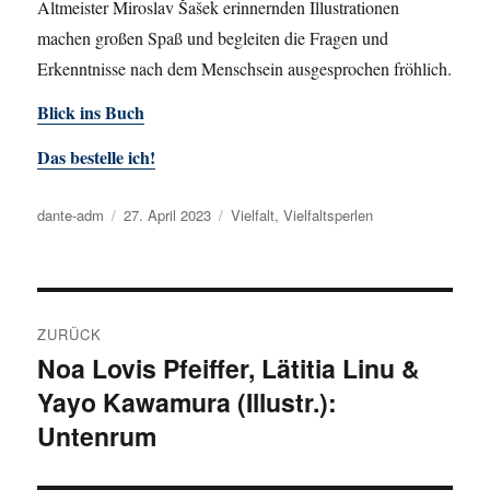
Altmeister Miroslav
Šašek
erinnernden Illustrationen
machen großen Spaß und begleiten die Fragen und
Erkenntnisse nach dem Menschsein ausgesprochen fröhlich.
Blick ins Buch
Das bestelle ich!
Autor
dante-adm
Veröffentlicht
27. April 2023
Kategorien
Vielfalt
,
Vielfaltsperlen
am
Beitragsnavigation
ZURÜCK
Noa Lovis Pfeiffer, Lätitia Linu &
Vorheriger
Yayo Kawamura (Illustr.):
Beitrag:
Untenrum