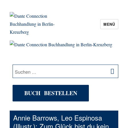
MENÜ
Dante Connection Buchhandlung in
Berlin-Kreuzberg
SU
Suche
nach:
BUCH BESTELLEN
Annie Barrows, Leo Espinosa
(Illustr.): Zum Glück bist du kein