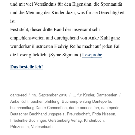
und mit viel Verständnis für den Eigensinn, die Spontanität
und die Meinung der Kinder dazu, was für sie Gerechtigkeit
ist.
Fest steht, dieser dritte Band der insgesamt sehr
empfehlenswerten und durchgehend von Anke Kuhl ganz
wunderbar illustrierten Hedvig-Reihe macht auf jeden Fall
die Leser glücklich. (Syme Sigmund)
Leseprobe
Das bestelle ich!
Autor
dante-red
Veröffentlicht
19. September 2016
Kategorien
... für Kinder
,
Danteperlen
Schlag
Anke Kuhl
,
buchempfehlung
am
,
Buchempfehlung Danteperle
,
buchhandlung Dante Connection
,
dante connection
,
danteperle
,
Deutscher Buchhandlungspreis
,
Freundschaft
,
Frida Nilsson
,
Friederike Buchinger
,
Gerstenberg Verlag
,
Kinderbuch
,
Prinzessin
,
Vorlesebuch