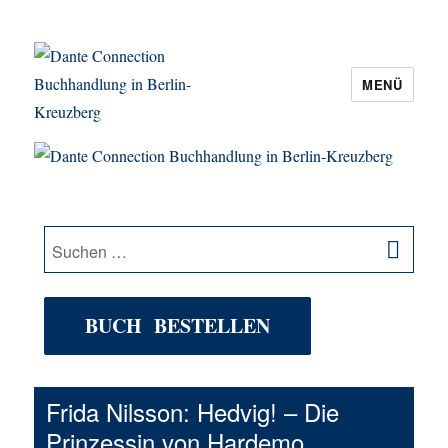
MENÜ
Dante Connection Buchhandlung in
Berlin-Kreuzberg
SU
Suche
nach:
BUCH BESTELLEN
Frida Nilsson: Hedvig! – Die
Prinzessin von Hardemo