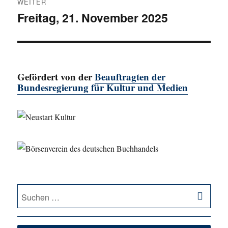
WEITER
Freitag, 21. November 2025
Nächster
Beitrag:
Gefördert von der
Beauftragten der
Bundesregierung für Kultur und Medien
SU
Suche
nach: