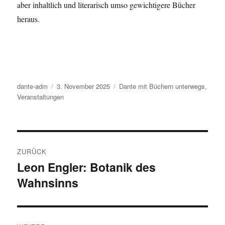
aber inhaltlich und literarisch umso gewichtigere Bücher
heraus.
Autor
dante-adm
Veröffentlicht
3. November 2025
Kategorien
Dante mit Büchern unterwegs
,
Veranstaltungen
am
Beitragsnavigation
ZURÜCK
Leon Engler: Botanik des
Vorheriger
Wahnsinns
Beitrag: