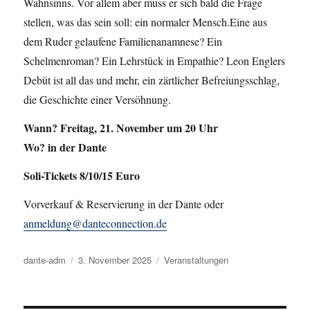
Wahnsinns. Vor allem aber muss er sich bald die Frage
stellen, was das sein soll: ein normaler Mensch.Eine aus
dem Ruder gelaufene Familienanamnese? Ein
Schelmenroman? Ein Lehrstück in Empathie? Leon Englers
Debüt ist all das und mehr, ein zärtlicher Befreiungsschlag,
die Geschichte einer Versöhnung.
Wann? Freitag, 21. November um 20 Uhr
Wo? in der Dante
Soli-Tickets 8/10/15 Euro
Vorverkauf & Reservierung in der Dante oder
anmeldung@danteconnection.de
Autor
dante-adm
Veröffentlicht
3. November 2025
Kategorien
Veranstaltungen
am