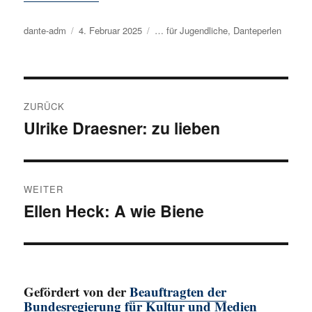
Autor
dante-adm
Veröffentlicht
4. Februar 2025
Kategorien
… für Jugendliche
,
Danteperlen
am
Beitragsnavigation
ZURÜCK
Ulrike Draesner: zu lieben
Vorheriger
Beitrag:
WEITER
Ellen Heck: A wie Biene
Nächster
Beitrag:
Gefördert von der
Beauftragten der
Bundesregierung für Kultur und Medien