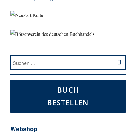
SU
Suche
nach:
BUCH
BESTELLEN
Webshop