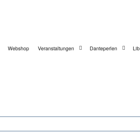
Webshop
Veranstaltungen
Danteperlen
Lib
lung in Berlin-Kreuzberg