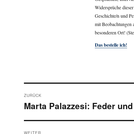
Widersprüche dieser 
Geschichte/n und Per
mit Beobachtungen au
besonderen Ort! (Ste
Das bestelle ich!
Beitragsnavigation
ZURÜCK
Marta Palazzesi: Feder und
Vorheriger
Beitrag:
WEITER