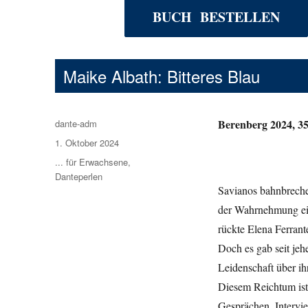
BUCH BESTELLEN
Maike Albath: Bitteres Blau
Berenberg 2024, 35
Autor
dante-adm
Veröffentlicht
1. Oktober 2024
am
Kategorien
... für Erwachsene
,
Danteperlen
Savianos bahnbreche
der Wahrnehmung eine
rückte Elena Ferran
Doch es gab seit jehe
Leidenschaft über ihr
Diesem Reichtum ist
Gesprächen, Intervi