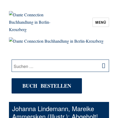
MENÜ
Dante Connection Buchhandlung in
Berlin-Kreuzberg
SU
Suche
nach:
BUCH BESTELLEN
Johanna Lindemann, Mareike
Ammersken (Illustr.): Abgeholt!