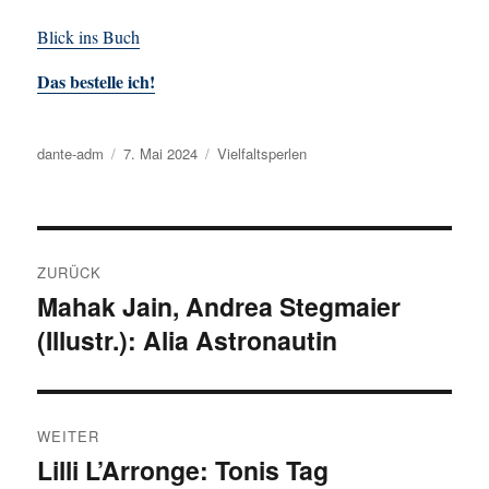
Blick ins Buch
Das bestelle ich!
Autor
dante-adm
Veröffentlicht
7. Mai 2024
Kategorien
Vielfaltsperlen
am
Beitragsnavigation
ZURÜCK
Mahak Jain, Andrea Stegmaier
Vorheriger
(Illustr.): Alia Astronautin
Beitrag:
WEITER
Lilli L’Arronge: Tonis Tag
Nächster