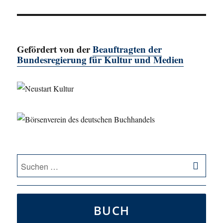
Beitrag:
Gefördert von der
Beauftragten der
Bundesregierung für Kultur und Medien
SU
Suche
nach:
BUCH