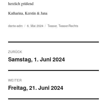
herzlich grüßend
Katharina, Kerstin & Jana
Autor
dante-adm
Veröffentlicht
6. Mai 2024
Kategorien
Teaser
,
Teaser-Rechts
am
Beitragsnavigation
ZURÜCK
Samstag, 1. Juni 2024
Vorheriger
Beitrag:
WEITER
Freitag, 21. Juni 2024
Nächster
Beitrag: