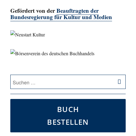
Gefördert von der
Beauftragten der
Bundesregierung für Kultur und Medien
SU
Suche
nach:
BUCH
BESTELLEN