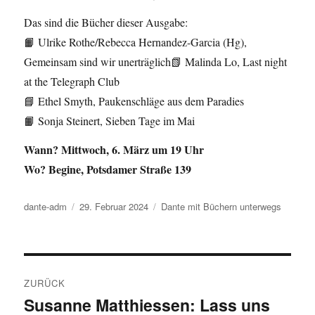
Das sind die Bücher dieser Ausgabe:
📙 Ulrike Rothe/Rebecca Hernandez-Garcia (Hg),
Gemeinsam sind wir unerträglich📗 Malinda Lo, Last night
at the Telegraph Club
📘 Ethel Smyth, Paukenschläge aus dem Paradies
📙 Sonja Steinert, Sieben Tage im Mai
Wann? Mittwoch, 6. März um 19 Uhr
Wo? Begine, Potsdamer Straße 139
Autor
dante-adm
Veröffentlicht
29. Februar 2024
Kategorien
Dante mit Büchern unterwegs
am
Beitragsnavigation
ZURÜCK
Susanne Matthiessen: Lass uns
Vorheriger