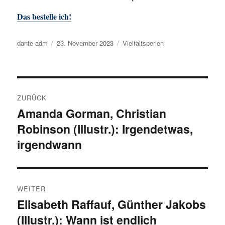
Das bestelle ich!
Autor
dante-adm
Veröffentlicht
23. November 2023
Kategorien
Vielfaltsperlen
am
Beitragsnavigation
ZURÜCK
Amanda Gorman, Christian
Vorheriger
Robinson (Illustr.): Irgendetwas,
Beitrag:
irgendwann
WEITER
Elisabeth Raffauf, Günther Jakobs
Nächster
(Illustr.): Wann ist endlich
Beitrag: