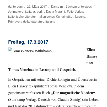
Autor
dante-adm
Veröffentlicht
22. März 2017
Kategorien
Dante mit Büchern unterwegs
Schlagw
#primavera_italiana
am
,
berlin
,
Dacia Maraini
,
Folio Verlag
,
italienische Literatur
,
Italienisches Kulturinstitut
,
Lesung
,
Primavera della letteratura italiana
Freitag, 17.3.2017
Ellen
Hinsey
und
Tomas Venclova in Lesung und Gespräch.
In Gesprächen mit seiner Dichterkollegin und Übersetzerin
Ellen Hinsey rekapituliert Tomas Venclova in dem
„Der magnetische Norden“
gemeinsam verfassten Buch
(Suhrkamp Verlag, Deutsch von Claudia Sinnig) sein Leben
und lässt das 20. Jahrhundert wiederauferstehen: Ob es um