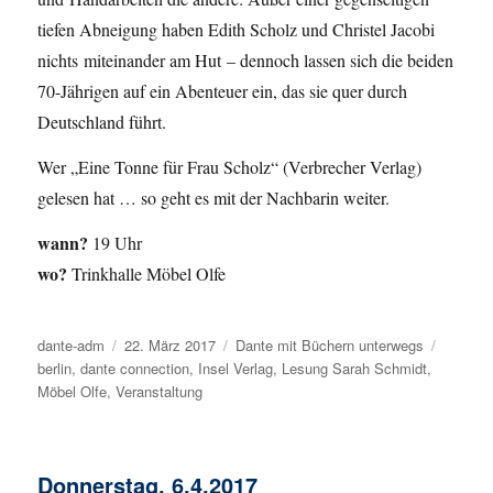
tiefen Abneigung haben Edith Scholz und Christel Jacobi
nichts miteinander am Hut – dennoch lassen sich die beiden
70-Jährigen auf ein Abenteuer ein, das sie quer durch
Deutschland führt.
Wer „Eine Tonne für Frau Scholz“ (Verbrecher Verlag)
gelesen hat … so geht es mit der Nachbarin weiter.
wann?
19 Uhr
wo?
Trinkhalle Möbel Olfe
Autor
dante-adm
Veröffentlicht
22. März 2017
Kategorien
Dante mit Büchern unterwegs
Schlagw
berlin
,
dante connection
am
,
Insel Verlag
,
Lesung Sarah Schmidt
,
Möbel Olfe
,
Veranstaltung
Donnerstag, 6.4.2017