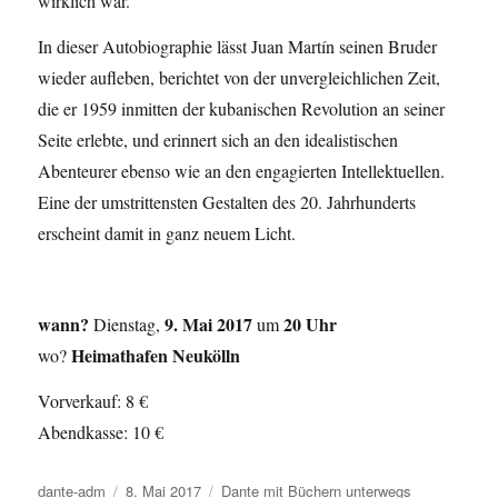
wirklich war.
In dieser Autobiographie lässt Juan Martín seinen Bruder
wieder aufleben, berichtet von der unvergleichlichen Zeit,
die er 1959 inmitten der kubanischen Revolution an seiner
Seite erlebte, und erinnert sich an den idealistischen
Abenteurer ebenso wie an den engagierten Intellektuellen.
Eine der umstrittensten Gestalten des 20. Jahrhunderts
erscheint damit in ganz neuem Licht.
wann?
9. Mai 2017
20 Uhr
Dienstag,
um
Heimathafen Neukölln
wo?
Vorverkauf: 8 €
Abendkasse: 10 €
Autor
dante-adm
Veröffentlicht
8. Mai 2017
Kategorien
Dante mit Büchern unterwegs