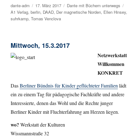
Autor
dante-adm
Veröffentlicht
17. März 2017
Kategorien
Dante mit Büchern unterwegs
Schlagw
A1 Verlag
,
berlin
am
,
DAAD
,
Der magnetische Norden
,
Ellen Hinsey
,
suhrkamp
,
Tomas Venclova
Mittwoch, 15.3.2017
Netzwerkstatt
Willkommen
KONKRET
Das
Berliner Bündnis für Kinder geflüchteter Familien
lädt
ein zu einem Tag für pädagogische Fachkräfte und andere
Interessierte, denen das Wohl und die Rechte junger
Berliner Kinder mit Fluchterfahrung am Herzen liegen.
wo?
Werkstatt der Kulturen
Wissmannstraße 32