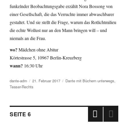
funkelnder Beobachtungsgabe erzählt Nora Bossong von
einer Gesellschaft, die das Verruchte immer abwaschbarer
gestaltet. Und sie stellt die Frage, warum das Rotlichtmilieu
die echte Wollust nur an den Mann bringen will – und
niemals an die Frau.
wo?
Mädchen ohne Abitur
Körtestrasse 5, 10967 Berlin-Kreuzberg
wann?
16:30 Uhr
Autor
dante-adm
Veröffentlicht
21. Februar 2017
Kategorien
Dante mit Büchern unterwegs
,
Teaser-Rechts
am
Beitragsnavigation
SEITE
6
VOR