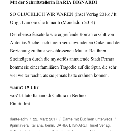
Mit der Schriftstellerin DARIA BIGNARDI
SO GLÜCKLICH WIR WAREN (Insel Verlag 2016) / It.
Orig.: L’amore che ti meriti (Mondadori 2014)
Der ebenso fesselnde wie ergreifende Roman erzählt von
Antonias Suche nach ihrem verschwundenen Onkel und der
Beziehung zu ihrer verschlossenen Mutter. Bei ihren
Streifzügen durch die mysteriös anmutende Stadt Ferrara
kommt sie einer familiären Tragödie auf die Spur, die sehr
viel weiter reicht, als sie jemals hätte erahnen können.
wann?
19 Uhr
wo?
Istituto Italiano di Cultura di Berlino
Eintritt frei.
Autor
dante-adm
Veröffentlicht
22. März 2017
Kategorien
Dante mit Büchern unterwegs
Schlagw
#primavera_italiana
am
,
berlin
,
DARIA BIGNARDI
,
Insel Verlag
,