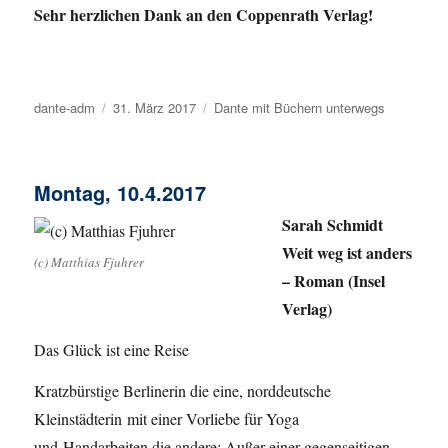
Sehr herzlichen Dank an den Coppenrath Verlag!
Autor
dante-adm
Veröffentlicht
31. März 2017
Kategorien
Dante mit Büchern unterwegs
am
Montag, 10.4.2017
Sarah Schmidt
Weit weg ist anders
(c) Matthias Fjuhrer
– Roman (Insel
Verlag)
Das Glück ist eine Reise
Kratzbürstige Berlinerin die eine, norddeutsche
Kleinstädterin mit einer Vorliebe für Yoga
und Handarbeiten die andere: Außer einer gegenseitigen