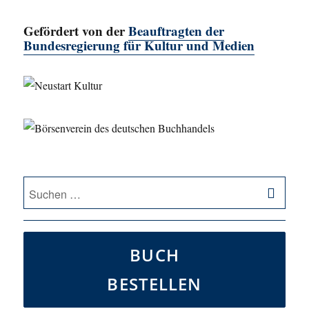
HERI
GE
Gefördert von der
Beauftragten der
SEIT
E
Bundesregierung für Kultur und Medien
SU
Suche
nach:
BUCH
BESTELLEN