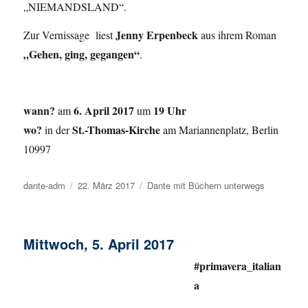
„NIEMANDSLAND“.
Jenny Erpenbeck
Zur Vernissage liest
aus ihrem Roman
„Gehen, ging, gegangen“
.
wann?
6. April 2017
19 Uhr
am
um
wo?
St.-Thomas-Kirche
in der
am Mariannenplatz, Berlin
10997
Autor
dante-adm
Veröffentlicht
22. März 2017
Kategorien
Dante mit Büchern unterwegs
am
Mittwoch, 5. April 2017
#primavera_italian
a