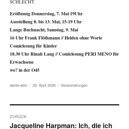
SCHLECHT.
Eröffnung Donnerstag, 7. Mai 19Uhr
Ausstellung 8. bis 13. Mai, 15-19 Uhr
Lange Buchnacht, Samstag, 9. Mai
16 Uhr Frank Flöthmann // Helden ohne Worte
Comiclesung für Kinder
18.30 Uhr Rinah Lang // Comiclesung PERI MENO für
Erwachsene
wo? in der O45
Autor
dante-adm
Veröffentlicht
29. April 2026
Kategorien
Veranstaltungen
am
Beitragsnavigation
ZURÜCK
Jacqueline Harpman: Ich, die ich
Vorheriger