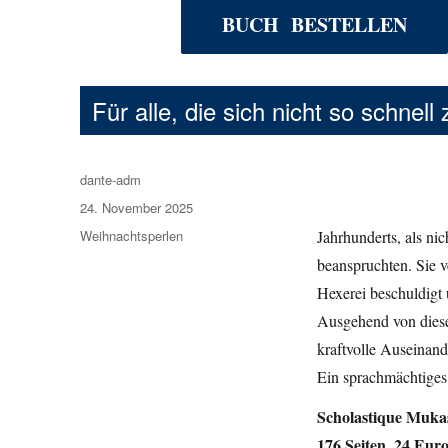
BUCH BESTELLEN
Für alle, die sich nicht so schnell
Autor
dante-adm
Veröffentlicht
24. November 2025
am
Kategorien
Weihnachtsperlen
Jahrhunderts, als ni
beanspruchten. Sie v
Hexerei beschuldigt u
Ausgehend von diese
kraftvolle Auseinand
Ein sprachmächtiges,
Scholastique Mukas
176 Seiten, 24 Eur