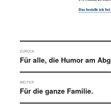
Das bestelle ich be
Beitragsnavigation
ZURÜCK
Für alle, die Humor am Abg
Vorheriger
Beitrag:
WEITER
Für die ganze Familie.
Nächster
Beitrag: