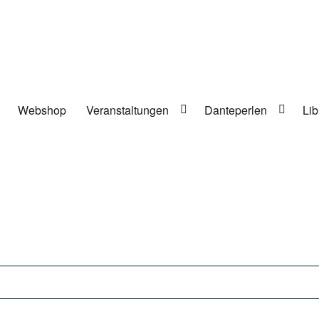
Webshop
Veranstaltungen
Danteperlen
Lib
lung in Berlin-Kreuzberg