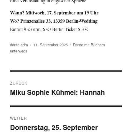
Eine Veranstaltung in englischer Sprache.
Wann? Mittwoch, 17. September um 19 Uhr
Wo? Prinzenallee 33, 13359 Berlin-Wedding
Eintritt 9 € / erm. 6 € / Berlin-Ticket S 3 €
Autor
dante-adm
Veröffentlicht
11. September 2025
Kategorien
Dante mit Büchern
unterwegs
am
Beitragsnavigation
ZURÜCK
Miku Sophie Kühmel: Hannah
Vorheriger
Beitrag:
WEITER
Donnerstag, 25. September
Nächster