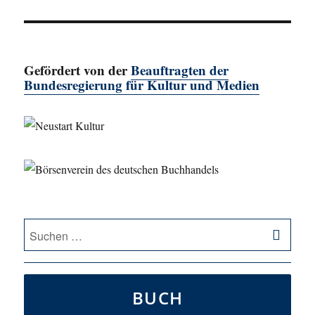
Beitrag:
Gefördert von der
Beauftragten der
Bundesregierung für Kultur und Medien
SU
Suche
nach:
BUCH