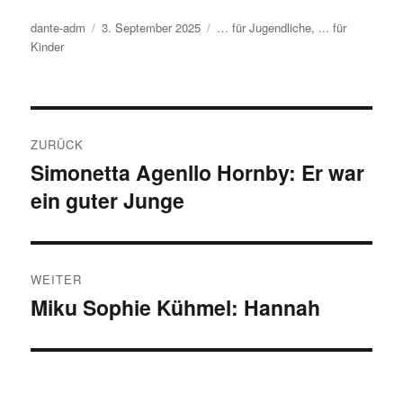
Autor
dante-adm
Veröffentlicht
3. September 2025
Kategorien
… für Jugendliche
,
... für
Kinder
am
Beitragsnavigation
ZURÜCK
Simonetta Agenllo Hornby: Er war
Vorheriger
ein guter Junge
Beitrag:
WEITER
Miku Sophie Kühmel: Hannah
Nächster
Beitrag: