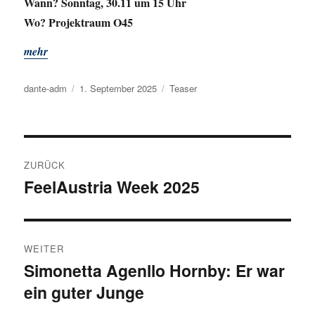
Wann? Sonntag, 30.11 um 15 Uhr
Wo? Projektraum O45
mehr
Autor
dante-adm
Veröffentlicht
1. September 2025
Kategorien
Teaser
am
Beitragsnavigation
ZURÜCK
FeelAustria Week 2025
Vorheriger
Beitrag:
WEITER
Simonetta Agenllo Hornby: Er war
Nächster
ein guter Junge
Beitrag: