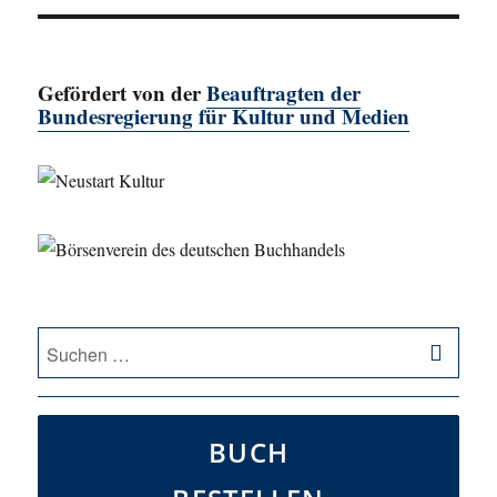
Gefördert von der
Beauftragten der
Bundesregierung für Kultur und Medien
SU
Suche
nach:
BUCH