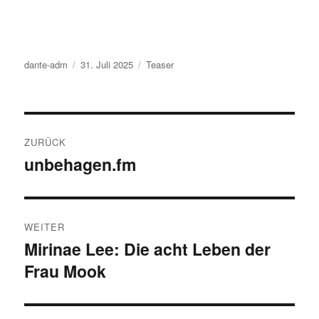
Autor
dante-adm
Veröffentlicht
31. Juli 2025
Kategorien
Teaser
am
Beitragsnavigation
ZURÜCK
unbehagen.fm
Vorheriger
Beitrag:
WEITER
Mirinae Lee: Die acht Leben der
Nächster
Frau Mook
Beitrag: