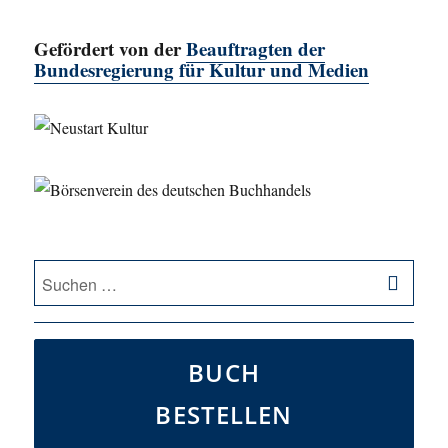
Gefördert von der
Beauftragten der
Bundesregierung für Kultur und Medien
SU
Suche
nach:
BUCH
BESTELLEN