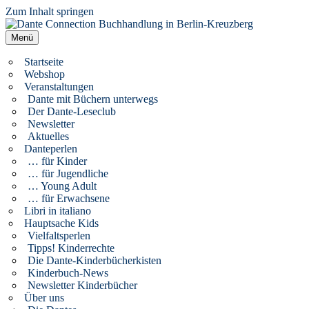
Zum Inhalt springen
Dante Connection Buchhandlung in Berlin-Kreuzberg
Literatur aus Italien und anderen Kulturen
Menü
Startseite
Webshop
Veranstaltungen
Dante mit Büchern unterwegs
Der Dante-Leseclub
Newsletter
Aktuelles
Danteperlen
… für Kinder
… für Jugendliche
… Young Adult
… für Erwachsene
Libri in italiano
Hauptsache Kids
Vielfaltsperlen
Tipps! Kinderrechte
Die Dante-Kinderbücherkisten
Kinderbuch-News
Newsletter Kinderbücher
Über uns