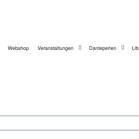
Webshop
Veranstaltungen
Danteperlen
Lib
lung in Berlin-Kreuzberg