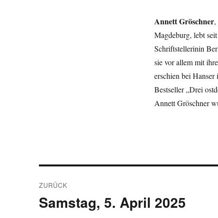
Annett Gröschner
,
Magdeburg, lebt seit
Schriftstellerinin B
sie vor allem mit i
erschien bei Hanser
Bestseller „Drei ost
Annett Gröschner wu
Beitragsnavigation
ZURÜCK
Samstag, 5. April 2025
Vorheriger
Beitrag: