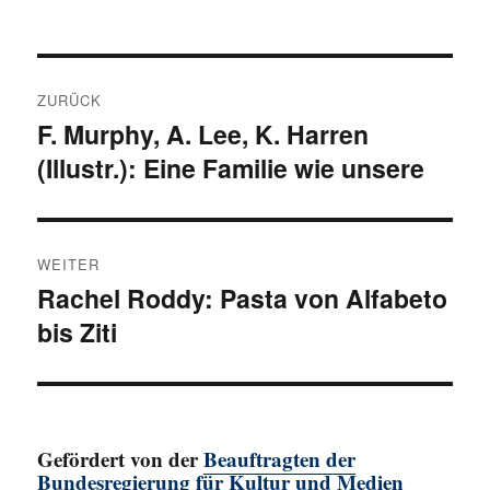
am
Beitragsnavigation
ZURÜCK
F. Murphy, A. Lee, K. Harren
Vorheriger
(Illustr.): Eine Familie wie unsere
Beitrag:
WEITER
Rachel Roddy: Pasta von Alfabeto
Nächster
bis Ziti
Beitrag:
Gefördert von der
Beauftragten der
Bundesregierung für Kultur und Medien