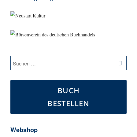
SU
Suche
nach:
BUCH
BESTELLEN
Webshop