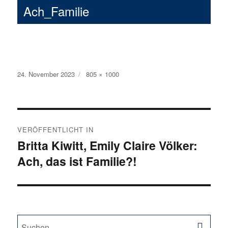
Ach_Familie
Veröffentlicht
24. November 2023
Volle
805 × 1000
am
Größe
Beitragsnavigation
VERÖFFENTLICHT IN
Britta Kiwitt, Emily Claire Völker:
Ach, das ist Familie?!
SU
Suche