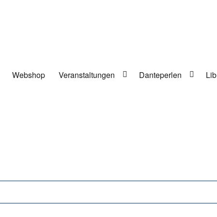
Webshop
Veranstaltungen
Danteperlen
Lib
lung in Berlin-Kreuzberg