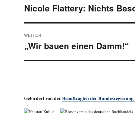
Nicole Flattery: Nichts Be
Vorheriger
Beitrag:
WEITER
„Wir bauen einen Damm!“
Nächster
Beitrag:
Gefördert von der
Beauftragten der Bundesregierung