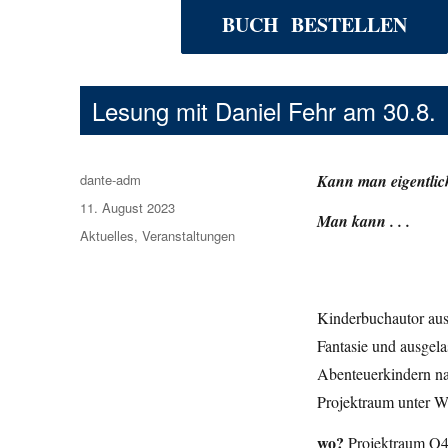
BUCH BESTELLEN
Lesung mit Daniel Fehr am 30.8.
Autor
dante-adm
Kann man eigentli
Veröffentlicht
11. August 2023
Man kann . . .
am
Kategorien
Aktuelles
,
Veranstaltungen
Kinderbuchautor aus 
Fantasie und ausgela
Abenteuerkindern na
Projektraum unter W
wo?
Projektraum O45