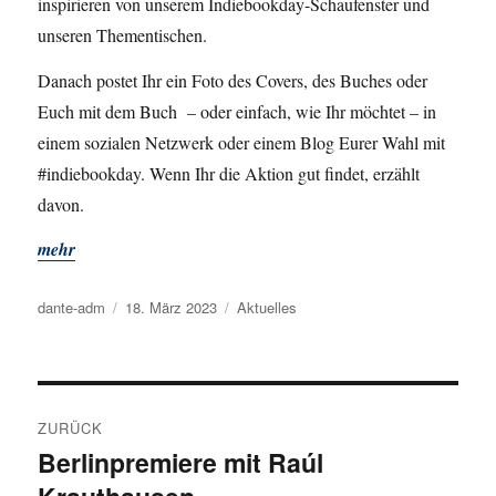
inspirieren von unserem Indiebookday-Schaufenster und
unseren Thementischen.
Danach postet Ihr ein Foto des Covers, des Buches oder
Euch mit dem Buch – oder einfach, wie Ihr möchtet – in
einem sozialen Netzwerk oder einem Blog Eurer Wahl mit
#indiebookday. Wenn Ihr die Aktion gut findet, erzählt
davon.
mehr
Autor
dante-adm
Veröffentlicht
18. März 2023
Kategorien
Aktuelles
am
Beitragsnavigation
ZURÜCK
Berlinpremiere mit Raúl
Vorheriger
Beitrag: