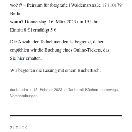
wo?
f³ – freiraum für fotografie | Waldemarstraße 17 | 10179
Berlin
wann?
Donnerstag, 16. März 2023 um 19 Uhr
Eintritt 8 € | ermäßigt 5 €
Die Anzahl der Teilnehmenden ist begrenzt, daher
empfehlen wir die Buchung eines Online-Tickets, das
Sie
hier
erhalten.
Wir begleiten die Lesung mit einem Büchertisch.
Autor
dante-adm
Veröffentlicht
18. Februar 2023
Kategorien
Dante mit Büchern unterwegs
,
Veranstaltungen
am
Beitragsnavigation
ZURÜCK