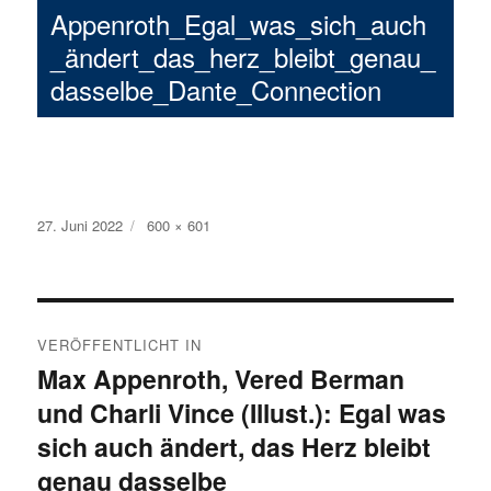
Appenroth_Egal_was_sich_auch
_ändert_das_herz_bleibt_genau_
dasselbe_Dante_Connection
Veröffentlicht
27. Juni 2022
Volle
600 × 601
am
Größe
Beitragsnavigation
VERÖFFENTLICHT IN
Max Appenroth, Vered Berman
und Charli Vince (Illust.): Egal was
sich auch ändert, das Herz bleibt
genau dasselbe