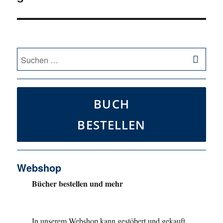
SU
Suche
nach:
BUCH
BESTELLEN
Webshop
Bücher bestellen und mehr
In unserem Webshop kann gestöbert und gekauft