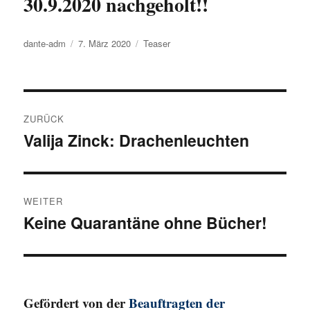
30.9.2020 nachgeholt!!
Autor
dante-adm
Veröffentlicht
7. März 2020
Kategorien
Teaser
am
Beitragsnavigation
ZURÜCK
Valija Zinck: Drachenleuchten
Vorheriger
Beitrag:
WEITER
Keine Quarantäne ohne Bücher!
Nächster
Beitrag:
Gefördert von der
Beauftragten der