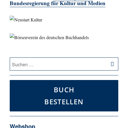
Bundesregierung für Kultur und Medien
SU
Suche
nach:
BUCH
BESTELLEN
Webshop